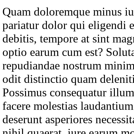
Quam doloremque minus iure
pariatur dolor qui eligendi e
debitis, tempore at sint m
optio earum cum est? Solut
repudiandae nostrum minima
odit distinctio quam delenit
Possimus consequatur illum
facere molestias laudantium 
deserunt asperiores necessit
nihil quaerat, iure earum 